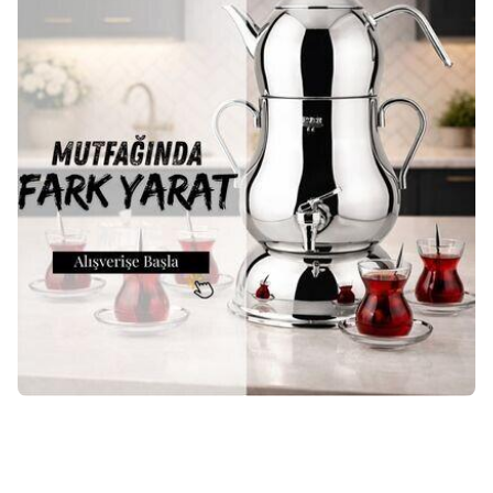
Tükendi
Lines
Lines Ayperi Ahşap Kulplu
Lines
Lines Ayperi Metal Kulplu
Paslanmaz Çelik Çaydanlık
Paslanmaz Çelik Çaydanlık
(1)