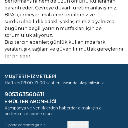
performansını hem de uzun ömürlü kullanımını
garanti eder. Çevreye duyarlı üretim anlayışımız,
BPA içermeyen malzeme tercihimiz ve
sürdürülebilirlik odaklı yaklaşımımızla yalnızca
bugünün değil, yarının mutfakları için de
sorumluluk alıyoruz.
Bizi tercih edenler; günlük kullanımda fark
yaratan, şık, sağlam ve güvenilir mutfak gereçlerini
tercih eder.
MÜŞTERİ HİZMETLERİ
Haftaiçi 09:00-17:00 saatleri arasında ulaşabilirsiniz.
905363560611
E-BÜLTEN ABONELIĞI
Kampanya ve yeniliklerden haberdar olmak için e-
bültenimize abone olun!
KAYIT OL