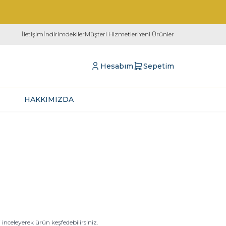
İletişim
İndirimdekiler
Müşteri Hizmetleri
Yeni Ürünler
Hesabım
Sepetim
HAKKIMIZDA
nceleyerek ürün keşfedebilirsiniz.