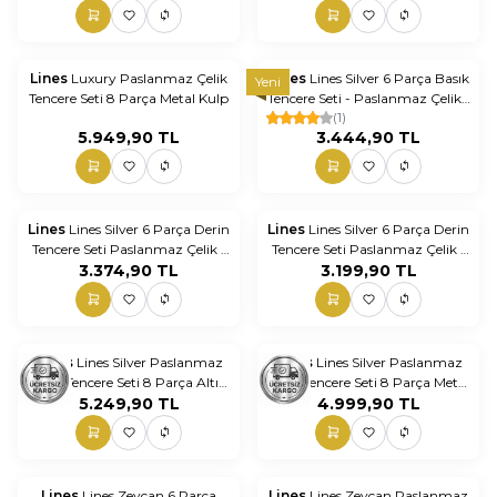
Kaplama Premium Tencere Seti
Lines
Luxury Paslanmaz Çelik
Lines
Lines Silver 6 Parça Basık
Yeni
Tencere Seti 8 Parça Metal Kulp
Tencere Seti - Paslanmaz Çelik -
(1)
Altın Kulp
5.949,90
TL
3.444,90
TL
Lines
Lines Silver 6 Parça Derin
Lines
Lines Silver 6 Parça Derin
Tencere Seti Paslanmaz Çelik -
Tencere Seti Paslanmaz Çelik -
3.374,90
Altın kulp
TL
3.199,90
Metal Kulp
TL
Lines
Lines Silver Paslanmaz
Lines
Lines Silver Paslanmaz
Çelik Tencere Seti 8 Parça Altın
Çelik Tencere Seti 8 Parça Metal
5.249,90
Kulplu
TL
4.999,90
Kulplu
TL
Lines
Lines Zeycan 6 Parça
Lines
Lines Zeycan Paslanmaz