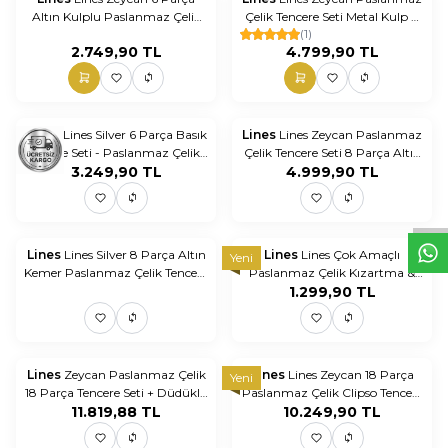
Altın Kulplu Paslanmaz Çelik
Çelik Tencere Seti Metal Kulp 8
(1)
Tencere Seti
Parça
2.749,90
TL
4.799,90
TL
ükendi
Tükendi
Lines
Lines Silver 6 Parça Basık
Lines
Lines Zeycan Paslanmaz
Tencere Seti - Paslanmaz Çelik -
Çelik Tencere Seti 8 Parça Altın
W
h
t
s
a
p
p
D
e
s
e
H
a
t
t
3.249,90
Metal Kulp
TL
4.999,90
Kulp
TL
Tükendi
Lines
Lines Silver 8 Parça Altın
Lines
Lines Çok Amaçlı
Yeni
Kemer Paslanmaz Çelik Tencere
Paslanmaz Çelik Kızartma &
Seti
Sebze Haşlama Potu – Süzgeç
1.299,90
TL
Aparatlı, 4 parça 2 Litre
ükendi
Tükendi
Lines
Zeycan Paslanmaz Çelik
Lines
Lines Zeycan 18 Parça
Yeni
18 Parça Tencere Seti + Düdüklü
Paslanmaz Çelik Clipso Tencere
– Modern Mutfak Seti Gümüş
11.819,88
TL
10.249,90
Çeyiz Seti- Gold
TL
Kulp