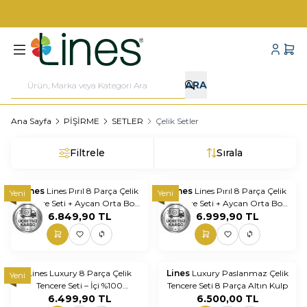
1000 TL VE ÜZERİ KARGO BEDAVA!
Hesabı
Sepe
ARA
Ana Sayfa
PİŞİRME
SETLER
Çelik Setler
Filtrele
Sırala
Lines
Lines Pırıl 8 Parça Çelik
Lines
Lines Pırıl 8 Parça Çelik
Yeni
Yeni
Tencere Seti + Aycan Orta Boy
Tencere Seti + Aycan Orta Boy
Çaydanlık | Paslanmaz Mutfak
6.849,90
TL
Çaydanlık | Paslanmaz Mutfak
6.999,90
TL
& Çeyiz Seti Metal Kulp
& Çeyiz Seti Altın Kulp
Lines Luxury 8 Parça Çelik
Lines
Luxury Paslanmaz Çelik
Yeni
Tencere Seti – İçi %100
Tencere Seti 8 Parça Altın Kulp
Paslanmaz Çelik, Dışı Granit
6.499,90
TL
6.500,00
TL