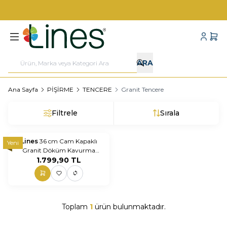
1000 TL VE ÜZERİ KARGO BEDAVA!
Hesabı
Sepe
ARA
Ana Sayfa
PİŞİRME
TENCERE
Granit Tencere
Filtrele
Sırala
Lines
36 cm Cam Kapaklı
Yeni
Granit Döküm Kavurma
Tenceresi – Yanmaz Yapışmaz
1.799,90
TL
Derin Tencere
Toplam
1
ürün bulunmaktadır.