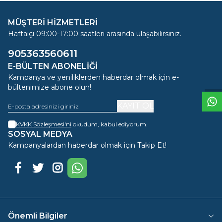
MÜŞTERİ HİZMETLERİ
Haftaiçi 09:00-17:00 saatleri arasında ulaşabilirsiniz.
905363560611
W
h
t
s
a
p
p
D
e
s
e
H
a
t
t
E-BÜLTEN ABONELIĞI
Kampanya ve yeniliklerden haberdar olmak için e-
bültenimize abone olun!
KAYIT OL
KVKK Sözleşmesi'ni
okudum, kabul ediyorum.
SOSYAL MEDYA
Kampanyalardan haberdar olmak için Takip Et!
Facebook
Twitter
Instagram
WhatsApp
Önemli Bilgiler