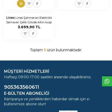
ükendi
Lines
Lines Şahmeran Elektrikli
Semaver Çelik Gövde Altın kulp
3.699,90
TL
Toplam
5
ürün bulunmaktadır.
W
h
t
s
a
p
p
D
e
s
e
H
a
t
t
MÜŞTERİ HİZMETLERİ
Haftaiçi 09:00-17:00 saatleri arasında ulaşabilirsiniz.
905363560611
E-BÜLTEN ABONELIĞI
Kampanya ve yeniliklerden haberdar olmak için e-
bültenimize abone olun!