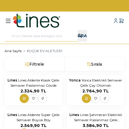
1000 TL VE ÜZERİ KARGO BEDAVA!
Hesabı
Sepe
ARA
Ana Sayfa
KÜÇÜK EV ALETLERİ
Filtrele
Sırala
Lines
Lines Aldente Klasik Çelik
Yonca
Yonca Elektrikli Semaver
Semaver Paslanmaz Gövde
Çelik Çay Otomatı
2.324,90
TL
2.764,90
TL
Tükendi
Lines
Lines Aldente Süper Çelik
Lines
Lines Şahmeran Elektrikli
Semaver Büyük Boy
Semaver Paslanmaz Çelik
2.549,90
TL
Gövde Metal kulp
3.584,90
TL