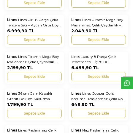
Sepete Ekle
Sepete Ekle
Lines
Lines Pırıl 8 Parça Çelik
Lines
Lines Piramit Mega Boy
Yeni
Yeni
Favorilere Ekle
Favorilere Ekle
Tencere Seti + Aycan Orta Boy
Paslanmaz Çelik Çaydanlık –
Çaydanlık | Paslanmaz Mutfak
6.999,90
TL
Metal Kulplu, Büyük Kapasiteli
2.049,90
TL
& Çeyiz Seti Altın Kulp
ve Dayanıklı
Sepete Ekle
Sepete Ekle
Lines
Lines Piramit Mega Boy
Lines Luxury 8 Parça Çelik
Yeni
Yeni
W
h
t
s
a
p
p
D
e
s
e
H
a
t
t
Favorilere Ekle
Favorilere Ekle
Paslanmaz Çelik Çaydanlık –
Tencere Seti – İçi %100
Altın Kulplu, Büyük Kapasiteli
2.199,90
TL
Paslanmaz Çelik, Dışı Granit
6.499,90
TL
ve Dayanıklı
Kaplama Premium Tencere Seti
Sepete Ekle
Sepete Ekle
Lines
36 cm Cam Kapaklı
Lines
Lines Copper Go Isı
Yeni
Favorilere Ekle
Favorilere Ekle
Granit Döküm Kavurma
Korumalı Paslanmaz Çelik Rose
Tenceresi – Yanmaz Yapışmaz
1.799,90
TL
Gold Yemek Termosu –
649,90
TL
Derin Tencere
Sızdırmaz Çelik Termos
Sepete Ekle
Sepete Ekle
Lines
Lines Paslanmaz Çelik
Lines
Naz Paslanmaz Çelik