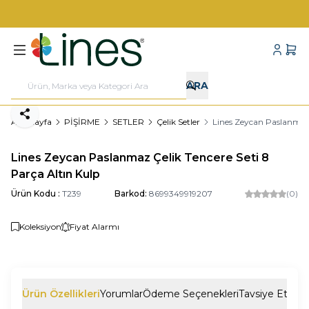
1000 TL VE ÜZERİ KARGO BEDAVA!
Hesabı
Sepe
ARA
Paylaş
Ana Sayfa
PİŞİRME
SETLER
Çelik Setler
Lines Zeycan Paslanmaz 
Lines Zeycan Paslanmaz Çelik Tencere Seti 8
Parça Altın Kulp
Ürün Kodu :
T239
Barkod:
8699349919207
(0)
Koleksiyon
Fiyat Alarmı
Ürün Özellikleri
Yorumlar
Ödeme Seçenekleri
Tavsiye Et
İade