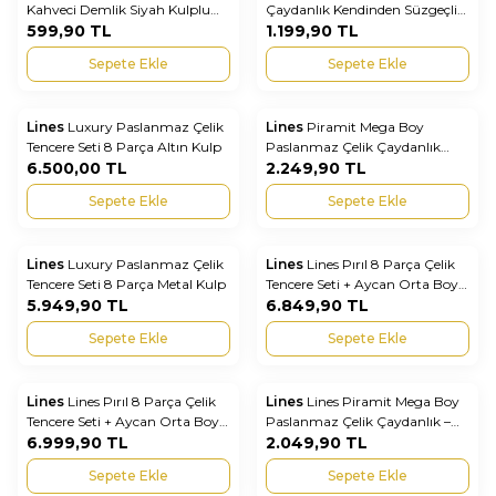
Favorilere Ekle
Favorilere Ekle
Kahveci Demlik Siyah Kulplu
Çaydanlık Kendinden Süzgeçli
Modern Çay Demliği
599,90
TL
Modern Metal Kulp
1.199,90
TL
Sepete Ekle
Sepete Ekle
Lines
Luxury Paslanmaz Çelik
Lines
Piramit Mega Boy
Yeni
Favorilere Ekle
Favorilere Ekle
Tencere Seti 8 Parça Altın Kulp
Paslanmaz Çelik Çaydanlık
6.500,00
TL
Takımı Ahşap Kulp | Büyük
2.249,90
TL
Hacimli Şık ve Dayanıklı Çelik
Sepete Ekle
Sepete Ekle
Demlik
Lines
Luxury Paslanmaz Çelik
Lines
Lines Pırıl 8 Parça Çelik
Yeni
Favorilere Ekle
Favorilere Ekle
Tencere Seti 8 Parça Metal Kulp
Tencere Seti + Aycan Orta Boy
5.949,90
TL
Çaydanlık | Paslanmaz Mutfak
6.849,90
TL
& Çeyiz Seti Metal Kulp
Sepete Ekle
Sepete Ekle
Lines
Lines Pırıl 8 Parça Çelik
Lines
Lines Piramit Mega Boy
Yeni
Yeni
Favorilere Ekle
Favorilere Ekle
Tencere Seti + Aycan Orta Boy
Paslanmaz Çelik Çaydanlık –
Çaydanlık | Paslanmaz Mutfak
6.999,90
TL
Metal Kulplu, Büyük Kapasiteli
2.049,90
TL
& Çeyiz Seti Altın Kulp
ve Dayanıklı
Sepete Ekle
Sepete Ekle