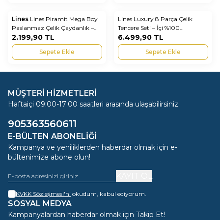
Lines
Lines Piramit Mega Boy
Lines Luxury 8 Parça Çelik
Yeni
Yeni
Favorilere Ekle
Favorilere Ekle
Paslanmaz Çelik Çaydanlık –
Tencere Seti – İçi %100
Altın Kulplu, Büyük Kapasiteli
2.199,90
TL
Paslanmaz Çelik, Dışı Granit
6.499,90
TL
ve Dayanıklı
Kaplama Premium Tencere Seti
Sepete Ekle
Sepete Ekle
MÜŞTERİ HİZMETLERİ
Haftaiçi 09:00-17:00 saatleri arasında ulaşabilirsiniz.
905363560611
E-BÜLTEN ABONELIĞI
Kampanya ve yeniliklerden haberdar olmak için e-
bültenimize abone olun!
KAYIT OL
KVKK Sözleşmesi'ni
okudum, kabul ediyorum.
SOSYAL MEDYA
Kampanyalardan haberdar olmak için Takip Et!