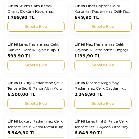
Lines
36 cm Cam Kapaklı
Lines
Lines Copper Go Isı
Yeni
Favorilere Ekle
Favorilere Ekle
Granit Döküm Kavurma
Korumalı Paslanmaz Çelik Rose
Tenceresi – Yanmaz Yapışmaz
1.799,90
TL
Gold Yemek Termosu –
649,90
TL
Derin Tencere
Sızdırmaz Çelik Termos
Sepete Ekle
Sepete Ekle
Lines
Lines Paslanmaz Çelik
Lines
Naz Paslanmaz Çelik
Favorilere Ekle
Favorilere Ekle
Kahveci Demlik Siyah Kulplu
Çaydanlık Kendinden Süzgeçli
Modern Çay Demliği
599,90
TL
Modern Metal Kulp
1.199,90
TL
Sepete Ekle
Sepete Ekle
Lines
Luxury Paslanmaz Çelik
Lines
Piramit Mega Boy
Yeni
Favorilere Ekle
Favorilere Ekle
Tencere Seti 8 Parça Altın Kulp
Paslanmaz Çelik Çaydanlık
6.500,00
TL
Takımı Ahşap Kulp | Büyük
2.249,90
TL
Hacimli Şık ve Dayanıklı Çelik
Sepete Ekle
Sepete Ekle
Demlik
Lines
Luxury Paslanmaz Çelik
Lines
Lines Pırıl 8 Parça Çelik
Yeni
Favorilere Ekle
Favorilere Ekle
Tencere Seti 8 Parça Metal Kulp
Tencere Seti + Aycan Orta Boy
5.949,90
TL
Çaydanlık | Paslanmaz Mutfak
6.849,90
TL
& Çeyiz Seti Metal Kulp